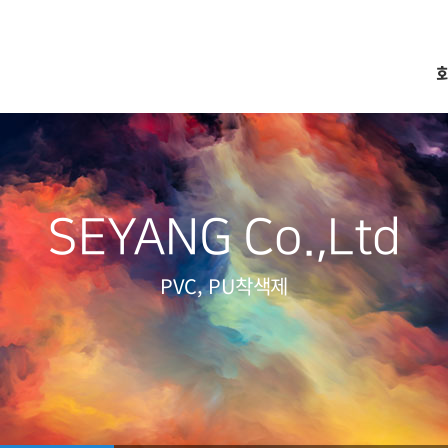
SEYANG Co.,Ltd
PVC, PU착색제